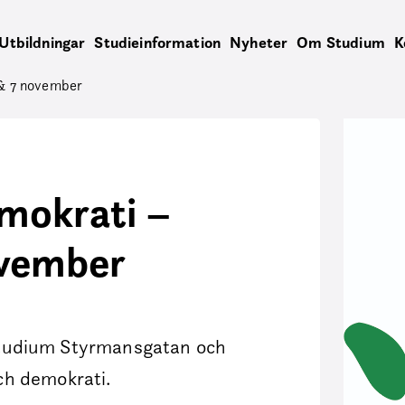
Utbildningar
Studieinformation
Nyheter
Om Studium
K
 & 7 november
emokrati –
ovember
på Studium Styrmansgatan och
ch demokrati.