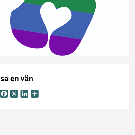
sa en vän
Email
Facebook
X
LinkedIn
Dela