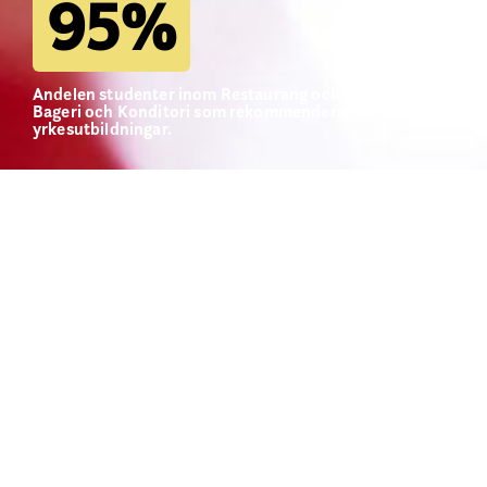
95
%
Andelen studenter inom Restaurang och Storkök samt
Bageri och Konditori som rekommenderar våra
yrkesutbildningar.