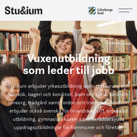
Vuxenutbildning
som leder till jobb
欢
欢
欢
Welcome
Welcome
Welcome
Bienvenido
Bienvenido
Bienvenido
Dobrodošli
Dobrodošli
Dobrodošli
خوش
خوش
خوش
أهلاً
أهلاً
أهلاً
Välkommen till
Välkommen till
Välkommen till
Soo
Soo
Soo
迎
迎
迎
وسهلاً
وسهلاً
وسهلاً
Dhawoow
Dhawoow
Dhawoow
امدی
امدی
امدی
Studium!
Studium!
Studium!
Studium erbjuder yrkesutbildning inom restaurang och
storkök, bageri och konditori, barn och fritid, vård och
omsorg, trädgård samt fordon och transport. Studium
erbjuder också svenska för invandrare (sfi), anpassad
utbildning, gymnasiala kurser samt skräddarsydda
uppdragsutbildningar för kommuner och företag.