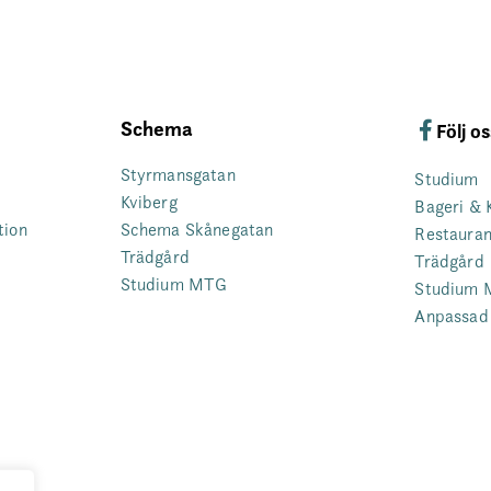
Schema
Följ o
Styrmansgatan
Studium
Kviberg
Bageri & 
tion
Schema Skånegatan
Restaura
Trädgård
Trädgård
Studium MTG
Studium
Anpassad 