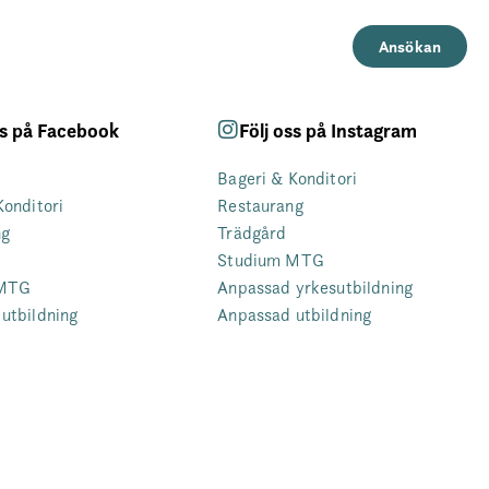
Ansökan
ss på Facebook
Följ oss på Instagram
Bageri & Konditori
Konditori
Restaurang
ng
Trädgård
Studium MTG
 MTG
Anpassad yrkesutbildning
utbildning
Anpassad utbildning