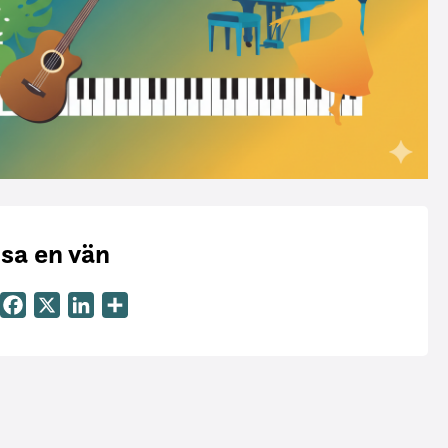
sa en vän
Email
Facebook
X
LinkedIn
Dela