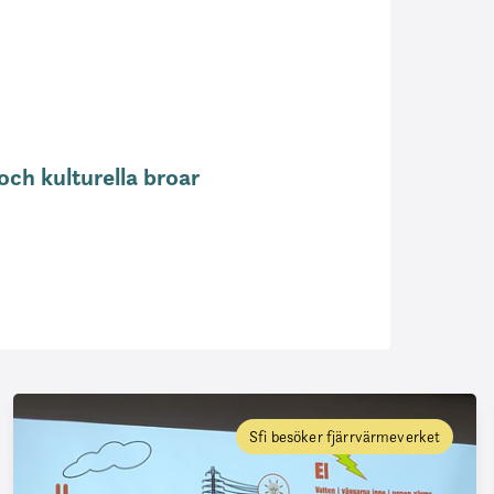
och kulturella broar
Sfi besöker fjärrvärmeverket