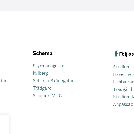
Schema
Följ o
Styrmansgatan
Studium
Kviberg
Bageri & 
tion
Schema Skånegatan
Restaura
Trädgård
Trädgård
Studium MTG
Studium
Anpassad 