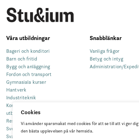
Våra utbildningar
Snabblänkar
Bageri och konditori
Vanliga frågor
Barn och fritid
Betyg och intyg
Bygg och anläggning
Administration/Expedi
Fordon och transport
Gymnasiala kurser
Hantverk
Industriteknik
Komvux som anpassad
Cookies
utbildning
Restaurang
Vi använder sparsmakat med cookies för att se till att vi ger dig
Svenska för invandrare (Sfi)
den bästa upplevelsen på vår hemsida.
Sva – grundläggande svenska