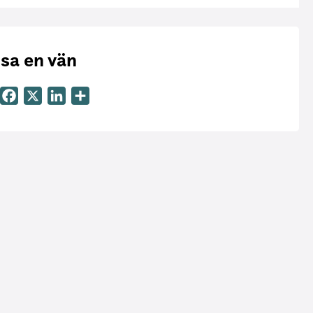
sa en vän
Email
Facebook
X
LinkedIn
Dela