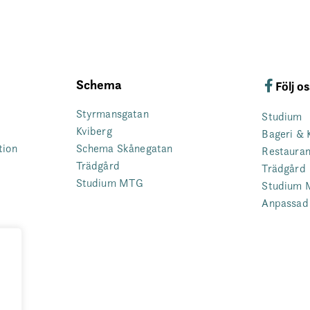
Schema
Följ o
Styrmansgatan
Studium
Kviberg
Bageri & 
tion
Schema Skånegatan
Restaura
Trädgård
Trädgård
Studium MTG
Studium
Anpassad 