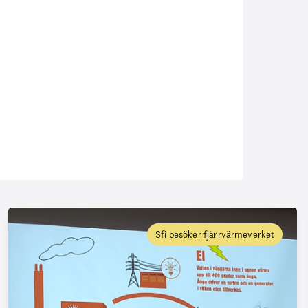
Sfi besöker fjärrvärmeverket