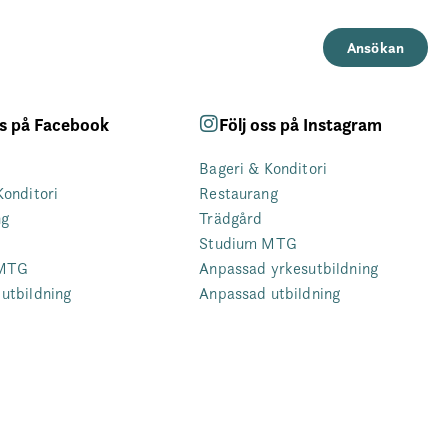
Ansökan
ss på Facebook
Följ oss på Instagram
Bageri & Konditori
Konditori
Restaurang
ng
Trädgård
Studium MTG
 MTG
Anpassad yrkesutbildning
utbildning
Anpassad utbildning