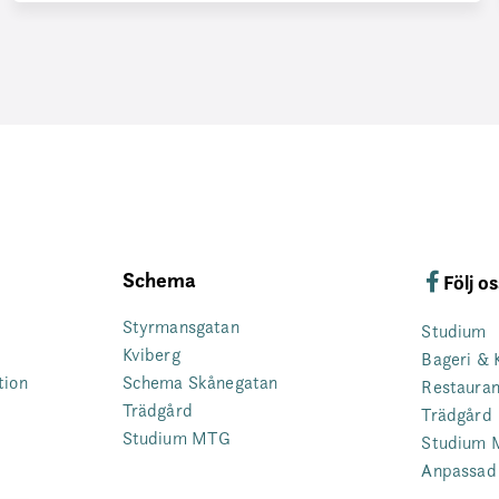
Schema
Följ o
Styrmansgatan
Studium
Kviberg
Bageri & 
tion
Schema Skånegatan
Restaura
Trädgård
Trädgård
Studium MTG
Studium
Anpassad 