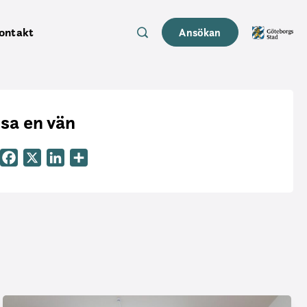
ontakt
Ansökan
sa en vän
Email
Facebook
X
LinkedIn
Dela