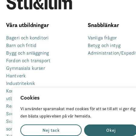
Våra utbildningar
Snabblänkar
Bageri och konditori
Vanliga frågor
Barn och fritid
Betyg och intyg
Bygg och anläggning
Administration/Expedi
Fordon och transport
Gymnasiala kurser
Hantverk
Industriteknik
Komvux som anpassad
Cookies
utbildning
Restaurang
Vi använder sparsmakat med cookies för att se till att vi ger dig
Svenska för invandrare (Sfi)
den bästa upplevelsen på vår hemsida.
Sva – grundläggande svenska
som andraspråk
Nej tack
Okej