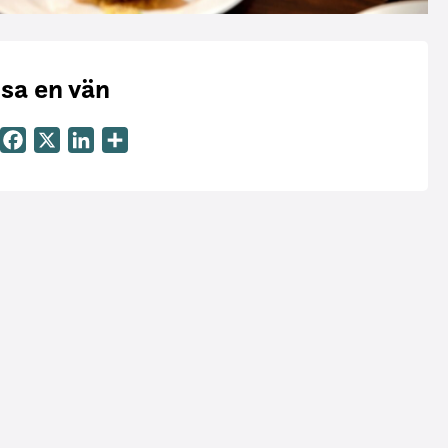
sa en vän
Email
Facebook
X
LinkedIn
Dela