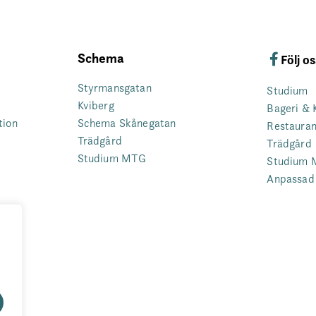
Schema
Följ o
Styrmansgatan
Studium
Kviberg
Bageri & 
tion
Schema Skånegatan
Restaura
Trädgård
Trädgård
Studium MTG
Studium
Anpassad 