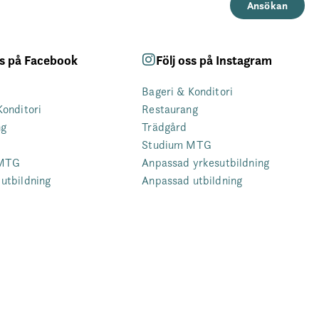
Ansökan
ss på Facebook
Följ oss på Instagram
Bageri & Konditori
Konditori
Restaurang
ng
Trädgård
Studium MTG
 MTG
Anpassad yrkesutbildning
utbildning
Anpassad utbildning