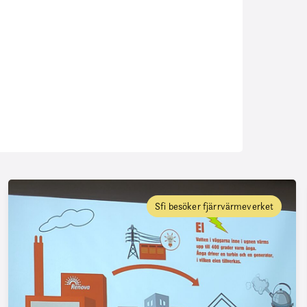
Sfi besöker fjärrvärmeverket