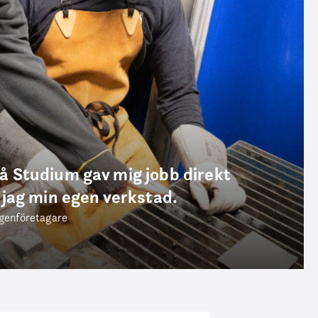
å Studium gav mig jobb direkt
 jag min egen verkstad.
egenföretagare