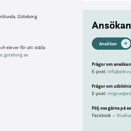
rölunda, Göteborg.
Ansöka
Ansökan
ch elever för att ställa
.goteborg.se.
Frågor om ansökan
E-post:
info@arbvu
Frågor om utbildni
E-post:
mtgvux@ed
Följ oss gärna på s
Facebook –
Studi