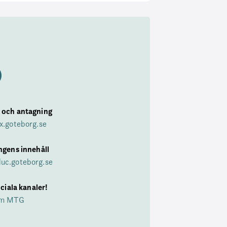
n
 och antagning
x.goteborg.se
ngens innehåll
uc.goteborg.se
ociala kanaler!
um MTG