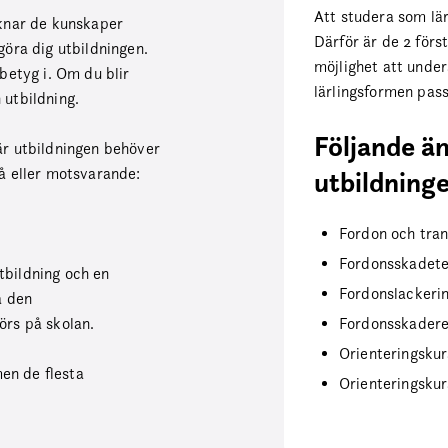
Att studera som lär
aknar de kunskaper
Därför är de 2 förs
göra dig utbildningen.
möjlighet att unde
betyg i. Om du blir
lärlingsformen pass
 utbildning.
Följande äm
är utbildningen behöver
å eller motsvarande:
utbildning
Fordon och tran
Fordonsskadetek
tbildning och en
Fordonslackerin
å den
örs på skolan.
Fordonsskaderep
Orienteringskur
men de flesta
Orienteringsku