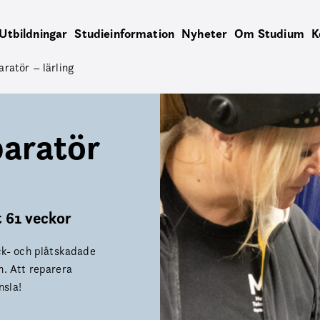
Utbildningar
Studieinformation
Nyheter
Om Studium
K
ratör – lärling
aratör
 61 veckor
ock- och plåtskadade
n. Att reparera
nsla!