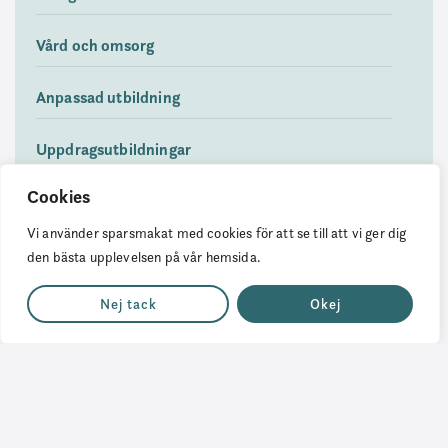
Vård och omsorg
Anpassad utbildning
Uppdragsutbildningar
Cookies
Utbildningar för företag
Vi använder sparsmakat med cookies för att se till att vi ger dig
den bästa upplevelsen på vår hemsida.
Alla utbildningar
Nej tack
Okej