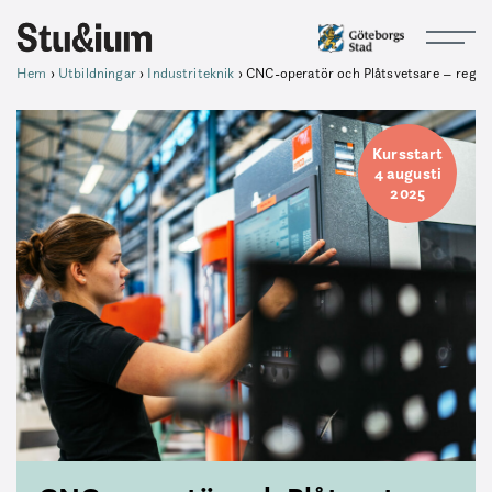
Hem
›
Utbildningar
›
Industriteknik
›
CNC-operatör och Plåtsvetsare – regulj
Kursstart
4 augusti
2025